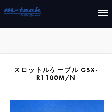
コ
ン
テ
モバ
ン
ツ
へ
ス
キ
ッ
プ
スロットルケーブル GSX-
R1100M/N