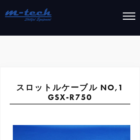
コ
ン
テ
モバ
ン
ツ
へ
ス
キ
ッ
プ
スロットルケーブル NO,1
GSX-R750