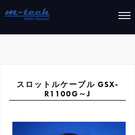
コ
ン
テ
モバ
ン
ツ
へ
ス
キ
ッ
プ
スロットルケーブル GSX-
R1100G～J