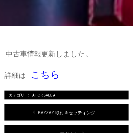
中古車情報更新しました。
こちら
詳細は
カテゴリー:
★FOR SALE★
投
過
BAZZAZ 取付＆セッティング
稿
去
ナ
の