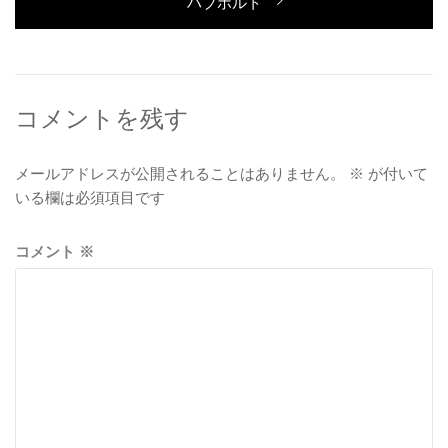
次
ハブボルト
投
ビ
の
稿:
ゲ
投
稿:
ー
シ
コメントを残す
ョ
メールアドレスが公開されることはありません。
※
が付いて
ン
いる欄は必須項目です
コメント
※