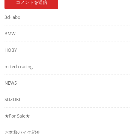
3d-labo
BMW
HOBY
m-tech racing
NEWS
SUZUKI
★For Sale★
お客様バイク紹介