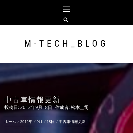
コ
メ
ン
イ
テ
ン
ン
メ
ツ
ニ
へ
ュ
M-TECH_BLOG
ス
ー
キ
ッ
プ
中古車情報更新
投稿日:
2012年9月18日
作成者:
松本圭司
ホーム
2012年
9月
18日
中古車情報更新