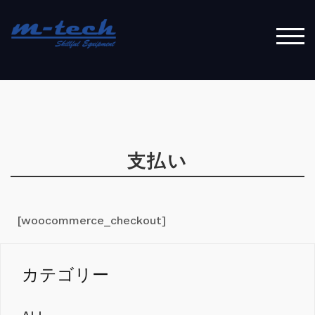
コ
ン
テ
モバ
ン
ツ
へ
ス
キ
ッ
支払い
プ
[woocommerce_checkout]
カテゴリー