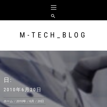
コ
メ
ン
イ
テ
ン
ン
メ
ツ
ニ
へ
ュ
M-TECH_BLOG
ス
ー
キ
ッ
プ
日:
2010年6月20日
ホーム
2010年
6月
20日