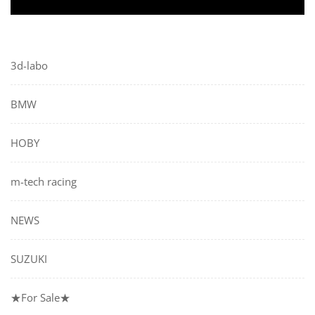
3d-labo
BMW
HOBY
m-tech racing
NEWS
SUZUKI
★For Sale★