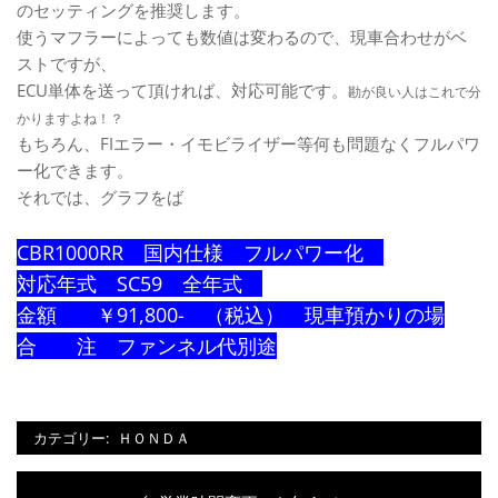
のセッティングを推奨します。
使うマフラーによっても数値は変わるので、現車合わせがベ
ストですが、
ECU単体を送って頂ければ、対応可能です。
勘が良い人はこれで分
かりますよね！？
もちろん、FIエラー・イモビライザー等何も問題なくフルパワ
ー化できます。
それでは、グラフをば
CBR1000RR 国内仕様 フルパワー化
対応年式 SC59 全年式
金額 ￥91,800- （税込） 現車預かりの場
合 注 ファンネル代別途
カテゴリー:
ＨＯＮＤＡ
投