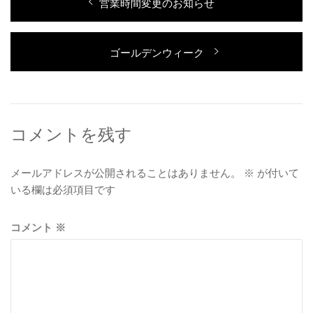
過
営業時間変更のお知らせ
稿
去
ナ
の
次
ゴールデンウィーク
投
ビ
の
稿:
ゲ
投
稿:
ー
シ
コメントを残す
ョ
メールアドレスが公開されることはありません。
※
が付いて
ン
いる欄は必須項目です
コメント
※