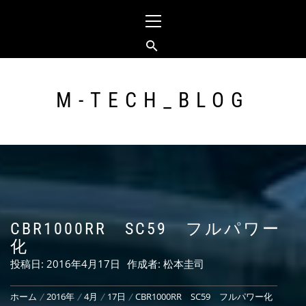
コ
メ
ン
イ
テ
ン
ン
メ
ツ
ニ
へ
ュ
M-TECH_BLOG
ス
ー
キ
ッ
プ
CBR1000RR SC59 フルパワー
化
投稿日:
2016年4月17日
作成者:
松本圭司
ホーム
2016年
4月
17日
CBR1000RR SC59 フルパワー化