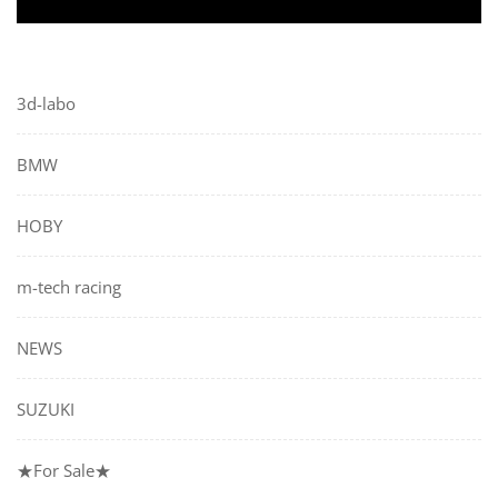
3d-labo
BMW
HOBY
m-tech racing
NEWS
SUZUKI
★For Sale★