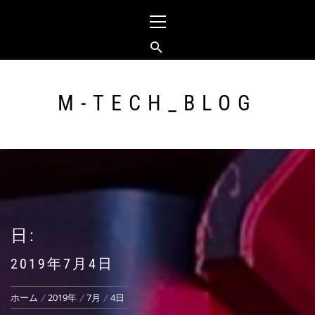
コ
メ
ン
イ
テ
ン
ン
メ
ツ
ニ
へ
ュ
M-TECH_BLOG
ス
ー
キ
ッ
プ
日:
2019年7月4日
ホーム
2019年
7月
4日