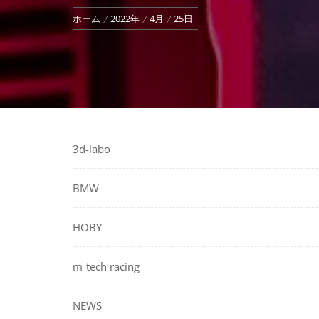
ホーム
2022年
4月
25日
3d-labo
BMW
HOBY
m-tech racing
NEWS