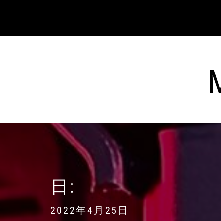
コ
ン
テ
ン
ツ
へ
ス
キ
ッ
プ
日:
2022年4月25日