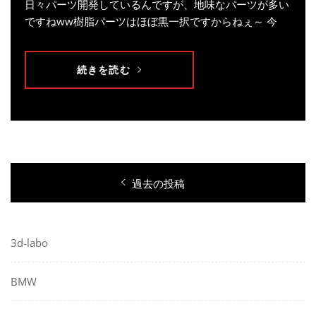
日々パーツ開発しているんですが、地味なパーツが多い
ですねww樹脂パーツはほぼ黒一択ですからねぇ～ 今
続きを読む
投
過去の投稿
稿
ナ
ビ
3d-labo
ゲ
BMW
ー
シ