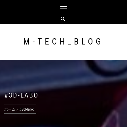
コ
メ
ン
イ
テ
ン
ン
メ
ツ
ニ
へ
ュ
M-TECH_BLOG
ス
ー
キ
ッ
プ
#3D-LABO
ホーム
#3d-labo